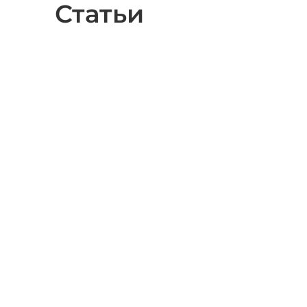
Статьи
Мы работаем
только с
лучшими
производителями
пленок Дёркен
Дельта для ваших
кровель.
01:57
Хотите иметь
эксклюзивный
дом, дом из Кело