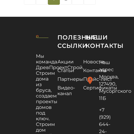
ПОЛЕЗНЫЕ
НАШИ
ССЫЛКИ
КОНТАКТЫ
Мы
команда
Акции
Новости
Наш
ДревПроектСтрой.
адрес
Статьи
Контакты
Строим
Москва,
дома
location_on
Партнеры
Прайс-лист
127490,
из
Видео-
Сертификаты
бруса,
Мусоргского
канал
создаем
11Б
проекты
домов
+7
под
(929)
ключ.
Строим
644-
дом
24-