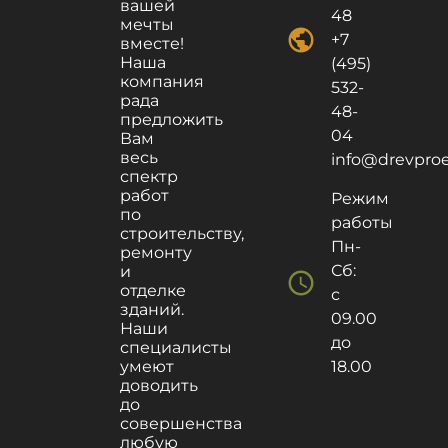
вашей
48
мечты
public
+7
вместе!
Наша
(495)
компания
532-
рада
48-
предложить
04
Вам
весь
info@drevproek
спектр
работ
Режим
по
работы
строительству,
Пн-
ремонту
Сб:
и
schedule
отделке
с
зданий.
09.00
Наши
до
специалисты
умеют
18.00
доводить
до
совершенства
любую