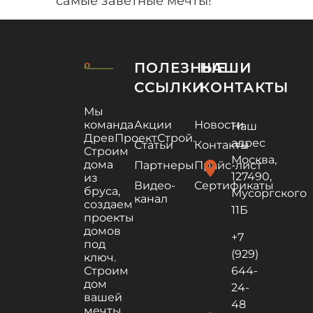
самые заветные мечты!
ПОЛЕЗНЫЕ
НАШИ
ССЫЛКИ
КОНТАКТЫ
Мы
команда
Акции
Новости
Наш
ДревПроектСтрой.
адрес
Статьи
Контакты
Строим
Москва,
дома
location_on
Партнеры
Прайс-лист
127490,
из
Видео-
Сертификаты
бруса,
Мусоргского
канал
создаем
11Б
проекты
домов
+7
под
(929)
ключ.
Строим
644-
дом
24-
вашей
48
мечты