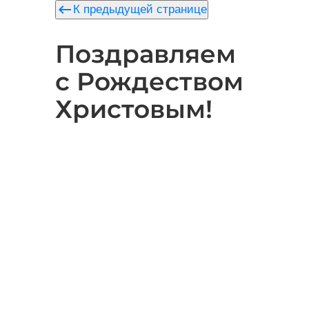
keyboard_backspace
К предыдущей странице
Поздравляем
с Рождеством
Христовым!