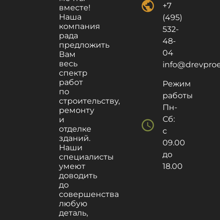
public
+7
вместе!
Наша
(495)
компания
532-
рада
48-
предложить
04
Вам
весь
info@drevproek
спектр
работ
Режим
по
работы
строительству,
Пн-
ремонту
Сб:
и
schedule
отделке
с
зданий.
09.00
Наши
до
специалисты
умеют
18.00
доводить
до
совершенства
любую
деталь,