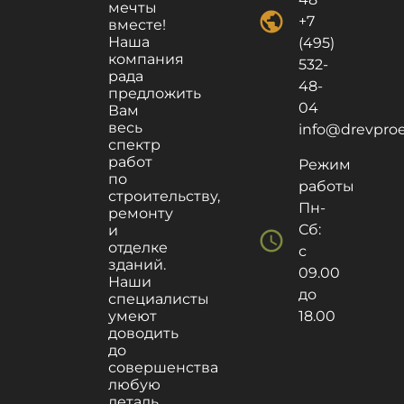
мечты
public
+7
вместе!
Наша
(495)
компания
532-
рада
48-
предложить
04
Вам
весь
info@drevproek
спектр
работ
Режим
по
работы
строительству,
Пн-
ремонту
Сб:
и
schedule
отделке
с
зданий.
09.00
Наши
до
специалисты
умеют
18.00
доводить
до
совершенства
любую
деталь,