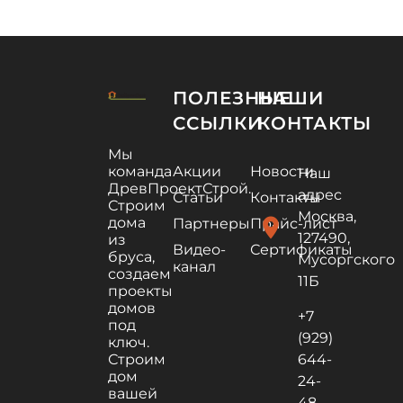
ПОЛЕЗНЫЕ
НАШИ
ССЫЛКИ
КОНТАКТЫ
Мы
команда
Акции
Новости
Наш
ДревПроектСтрой.
адрес
Статьи
Контакты
Строим
Москва,
дома
location_on
Партнеры
Прайс-лист
127490,
из
Видео-
Сертификаты
бруса,
Мусоргского
канал
создаем
11Б
проекты
домов
+7
под
(929)
ключ.
Строим
644-
дом
24-
вашей
48