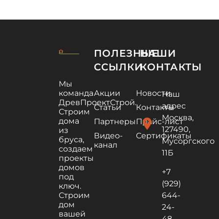
ПОЛЕЗНЫЕ
НАШИ
ССЫЛКИ
КОНТАКТЫ
Мы
команда
Акции
Новости
Наш
ДревПроектСтрой.
адрес
Статьи
Контакты
Строим
Москва,
дома
location_on
Партнеры
Прайс-лист
127490,
из
Видео-
Сертификаты
бруса,
Мусоргского
канал
создаем
11Б
проекты
домов
+7
под
(929)
ключ.
Строим
644-
дом
24-
вашей
48