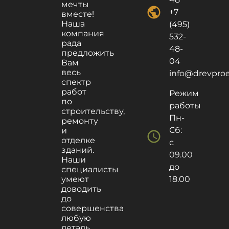
мечты
public
+7
вместе!
Наша
(495)
компания
532-
рада
48-
предложить
04
Вам
весь
info@drevproek
спектр
работ
Режим
по
работы
строительству,
Пн-
ремонту
Сб:
и
schedule
отделке
с
зданий.
09.00
Наши
до
специалисты
умеют
18.00
доводить
до
совершенства
любую
деталь,