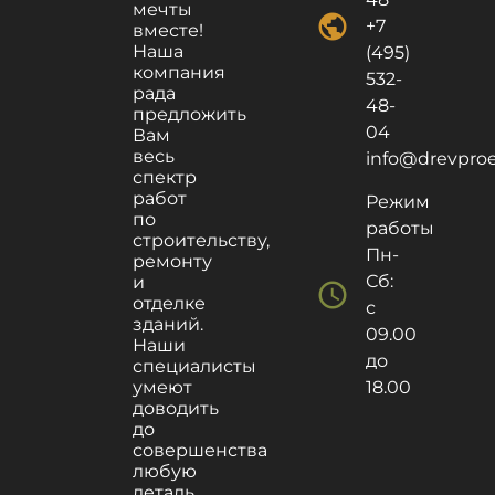
мечты
public
+7
вместе!
Наша
(495)
компания
532-
рада
48-
предложить
04
Вам
весь
info@drevproek
спектр
работ
Режим
по
работы
строительству,
Пн-
ремонту
Сб:
и
schedule
отделке
с
зданий.
09.00
Наши
до
специалисты
умеют
18.00
доводить
до
совершенства
любую
деталь,