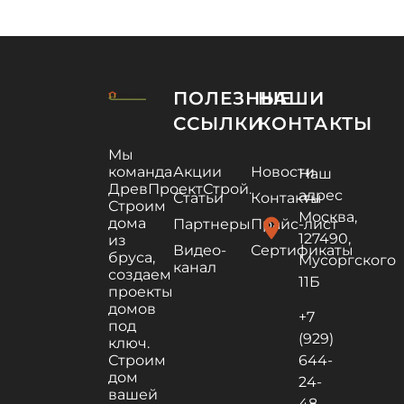
ПОЛЕЗНЫЕ
НАШИ
ССЫЛКИ
КОНТАКТЫ
Мы
команда
Акции
Новости
Наш
ДревПроектСтрой.
адрес
Статьи
Контакты
Строим
Москва,
дома
location_on
Партнеры
Прайс-лист
127490,
из
Видео-
Сертификаты
бруса,
Мусоргского
канал
создаем
11Б
проекты
домов
+7
под
(929)
ключ.
Строим
644-
дом
24-
вашей
48