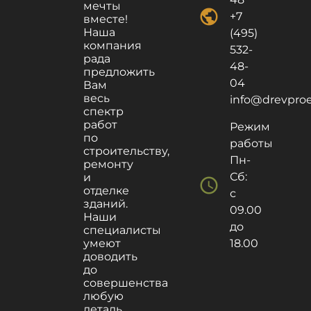
мечты
public
+7
вместе!
Наша
(495)
компания
532-
рада
48-
предложить
04
Вам
весь
info@drevproek
спектр
работ
Режим
по
работы
строительству,
Пн-
ремонту
Сб:
и
schedule
отделке
с
зданий.
09.00
Наши
до
специалисты
умеют
18.00
доводить
до
совершенства
любую
деталь,