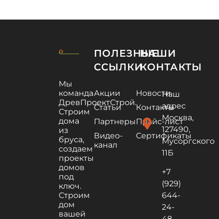
ПОЛЕЗНЫЕ
НАШИ
ССЫЛКИ
КОНТАКТЫ
Мы
команда
Акции
Новости
Наш
ДревПроектСтрой.
адрес
Статьи
Контакты
Строим
Москва,
дома
location_on
Партнеры
Прайс-лист
127490,
из
Видео-
Сертификаты
бруса,
Мусоргского
канал
создаем
11Б
проекты
домов
+7
под
(929)
ключ.
Строим
644-
дом
24-
вашей
48