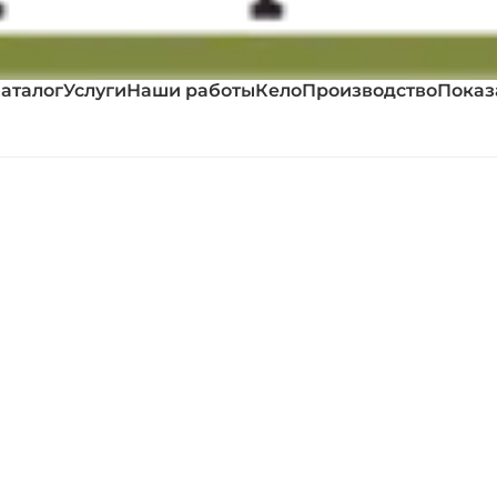
аталог
Услуги
Наши работы
Кело
Производство
Показ