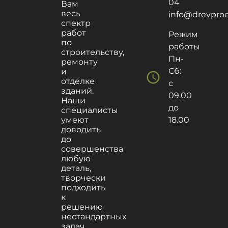
04
Вам
весь
info@drevproek
спектр
работ
Режим
по
работы
строительству,
Пн-
ремонту
Сб:
и
schedule
отделке
с
зданий.
09.00
Наши
до
специалисты
умеют
18.00
доводить
до
совершенства
любую
деталь,
творчески
подходить
к
решению
нестандартных
задач