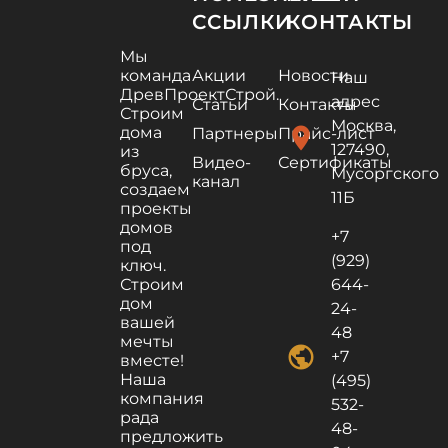
ССЫЛКИ
КОНТАКТЫ
Мы
команда
Акции
Новости
Наш
ДревПроектСтрой.
адрес
Статьи
Контакты
Строим
Москва,
дома
location_on
Партнеры
Прайс-лист
127490,
из
Видео-
Сертификаты
бруса,
Мусоргского
канал
создаем
11Б
проекты
домов
+7
под
(929)
ключ.
Строим
644-
дом
24-
вашей
48
мечты
public
+7
вместе!
Наша
(495)
компания
532-
рада
48-
предложить