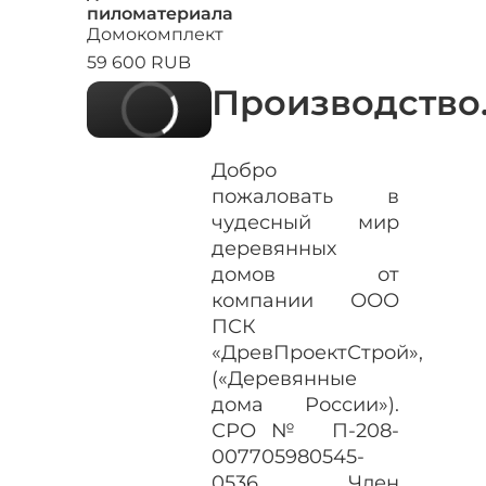
пиломатериала
Домокомплект
59 600 RUB
Производство
Добро
пожаловать в
чудесный мир
деревянных
домов от
компании ООО
ПСК
«ДревПроектСтрой»,
(«Деревянные
дома России»).
СРО№ П-208-
007705980545-
0536. Член