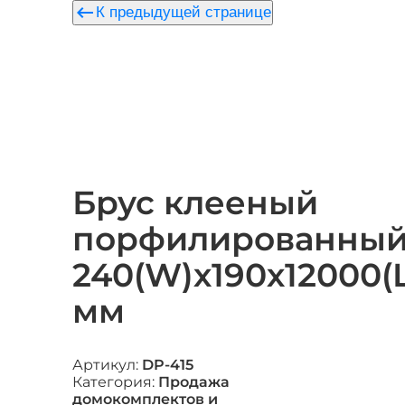
keyboard_backspace
К предыдущей странице
Брус клееный
порфилированны
240(W)х190х12000(
мм
Артикул:
DP-415
Категория:
Продажа
домокомплектов и