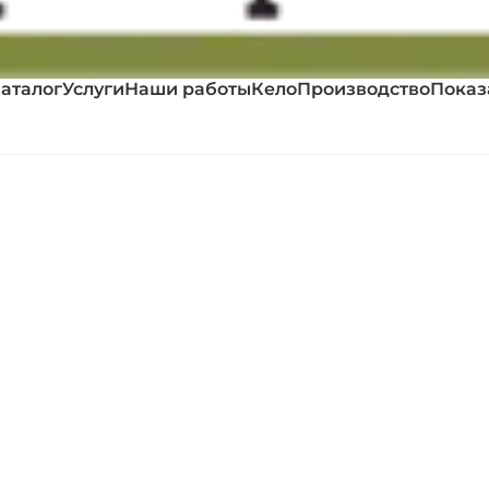
аталог
Услуги
Наши работы
Кело
Производство
Показ