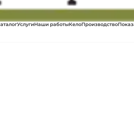
аталог
Услуги
Наши работы
Кело
Производство
Показ