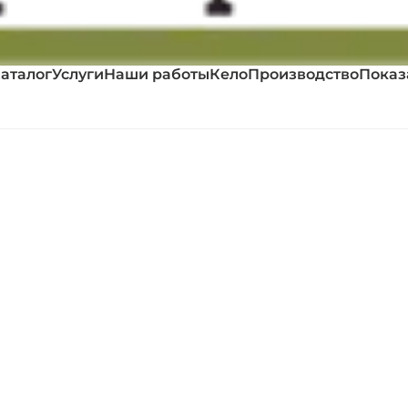
аталог
Услуги
Наши работы
Кело
Производство
Показ