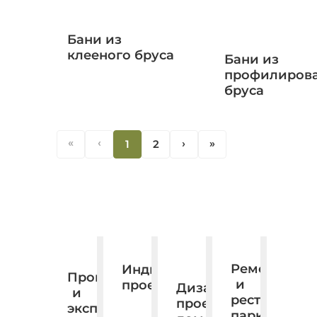
Бани из
клееного бруса
Бани из
профилиров
бруса
«
‹
1
2
‹
«
Ремонт
Индивидуальное
Производство
и
проектирование.
Дизайн,
и
реставраци
проектирование,
экспорт
паркета