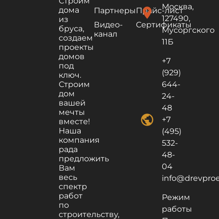
Строим
Москва,
дома
location_on
Партнеры
Прайс-лист
127490,
из
Видео-
Сертификаты
бруса,
Мусоргского
канал
создаем
11Б
проекты
домов
+7
под
(929)
ключ.
Строим
644-
дом
24-
вашей
48
мечты
public
+7
вместе!
Наша
(495)
компания
532-
рада
48-
предложить
04
Вам
весь
info@drevproek
спектр
работ
Режим
по
работы
строительству,