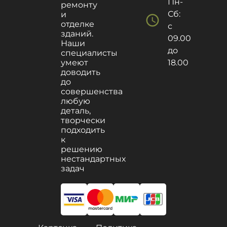
Пн-
ремонту
Сб:
и
schedule
отделке
с
зданий.
09.00
Наши
до
специалисты
умеют
18.00
доводить
до
совершенства
любую
деталь,
творчески
подходить
к
решению
нестандартных
задач