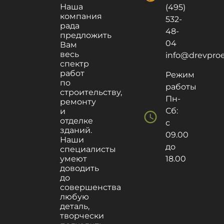
Наша
(495)
компания
532-
рада
48-
предложить
04
Вам
весь
info@drevproek
спектр
работ
Режим
по
работы
строительству,
Пн-
ремонту
Сб:
и
schedule
отделке
с
зданий.
09.00
Наши
до
специалисты
умеют
18.00
доводить
до
совершенства
любую
деталь,
творчески