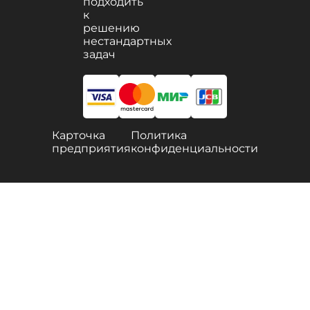
подходить
к
решению
нестандартных
задач
Карточка
Политика
предприятия
конфиденциальности