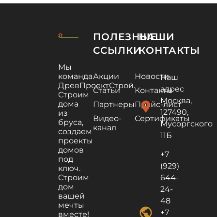
ПОЛЕЗНЫЕ
НАШИ
ССЫЛКИ
КОНТАКТЫ
Мы
команда
Акции
Новости
Наш
ДревПроектСтрой.
адрес
Статьи
Контакты
Строим
Москва,
дома
location_on
Партнеры
Прайс-лист
127490,
из
Видео-
Сертификаты
бруса,
Мусоргского
канал
создаем
11Б
проекты
домов
+7
под
(929)
ключ.
Строим
644-
дом
24-
вашей
48
мечты
public
+7
вместе!