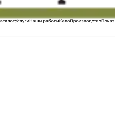
аталог
Услуги
Наши работы
Кело
Производство
Показ