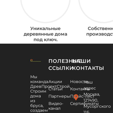
Уникальные
Собствен
деревянные дома
производс
под ключ.
ПОЛЕЗНЫЕ
НАШИ
ССЫЛКИ
КОНТАКТЫ
Мы
команда
Акции
Новости
Наш
ДревПроектСтрой.
адрес
Статьи
Контакты
Строим
Москва,
дома
location_on
Партнеры
Прайс-лист
127490,
из
Видео-
Сертификаты
бруса,
Мусоргского
канал
создаем
11Б