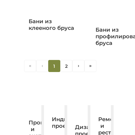
Бани из
клееного бруса
Бани из
профилиров
бруса
«
‹
1
2
‹
«
Ремонт
Индивидуальное
Производство
и
проектирование.
Дизайн,
и
реставраци
проектирование,