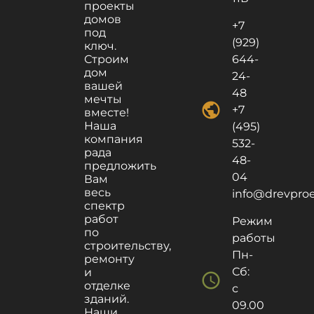
проекты
домов
+7
под
(929)
ключ.
Строим
644-
дом
24-
вашей
48
мечты
public
+7
вместе!
Наша
(495)
компания
532-
рада
48-
предложить
04
Вам
весь
info@drevproek
спектр
работ
Режим
по
работы
строительству,
Пн-
ремонту
Сб:
и
schedule
отделке
с
зданий.
09.00
Наши