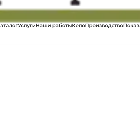
аталог
Услуги
Наши работы
Кело
Производство
Показ