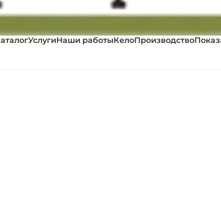
аталог
Услуги
Наши работы
Кело
Производство
Показ