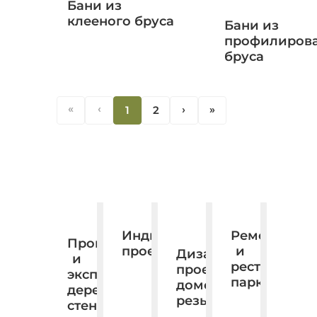
Бани из
клееного бруса
Бани из
профилиров
бруса
«
‹
1
2
‹
«
Ремонт
Индивидуальное
Производство
и
проектирование.
Дизайн,
и
реставраци
проектирование,
экспорт
паркета
домовая
деревянных
резьба.
стеновых