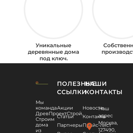
Уникальные
Собствен
деревянные дома
производс
под ключ.
ПОЛЕЗНЫЕ
НАШИ
ССЫЛКИ
КОНТАКТЫ
Мы
команда
Акции
Новости
Наш
ДревПроектСтрой.
адрес
Статьи
Контакты
Строим
Москва,
дома
location_on
Партнеры
Прайс-лист
127490,
из