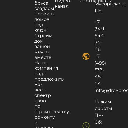
Видео-
Сертификаты
бруса,
Мусоргского
канал
создаем
11Б
проекты
домов
+7
под
(929)
ключ.
Строим
644-
дом
24-
вашей
48
мечты
public
+7
вместе!
Наша
(495)
компания
532-
рада
48-
предложить
04
Вам
весь
info@drevproek
спектр
работ
Режим
по
работы
строительству,
Пн-
ремонту
Сб:
и
schedule
отделке