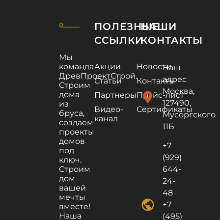
ПОЛЕЗНЫЕ
НАШИ
ССЫЛКИ
КОНТАКТЫ
Мы
команда
Акции
Новости
Наш
ДревПроектСтрой.
адрес
Статьи
Контакты
Строим
Москва,
дома
location_on
Партнеры
Прайс-лист
127490,
из
Видео-
Сертификаты
бруса,
Мусоргского
канал
создаем
11Б
проекты
домов
+7
под
(929)
ключ.
Строим
644-
дом
24-
вашей
48
мечты
public
+7
вместе!
Наша
(495)