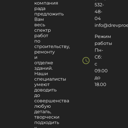
компания
532-
рада
48-
предложить
04
Вам
весь
info@drevproek
спектр
работ
Режим
по
работы
строительству,
Пн-
ремонту
Сб:
и
schedule
отделке
с
зданий.
09.00
Наши
до
специалисты
умеют
18.00
доводить
до
совершенства
любую
деталь,
творчески
подходить
к