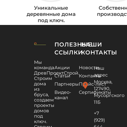
Уникальные
Собствен
деревянные дома
производс
под ключ.
ПОЛЕЗНЫЕ
НАШИ
ССЫЛКИ
КОНТАКТЫ
Мы
команда
Акции
Новости
Наш
ДревПроектСтрой.
адрес
Статьи
Контакты
Строим
Москва,
дома
location_on
Партнеры
Прайс-лист
127490,
из
Видео-
Сертификаты
бруса,
Мусоргского
канал
создаем
11Б
проекты
домов
+7
под
(929)
ключ.
Строим
644-