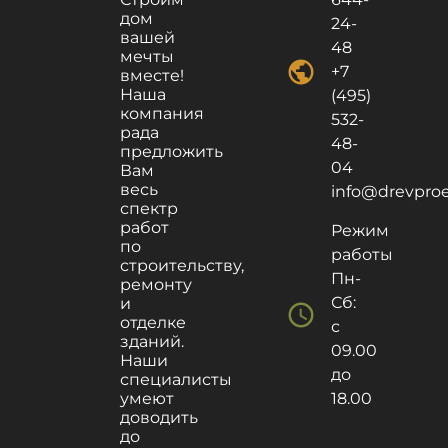
дом
24-
вашей
48
мечты
public
+7
вместе!
Наша
(495)
компания
532-
рада
48-
предложить
04
Вам
весь
info@drevproek
спектр
работ
Режим
по
работы
строительству,
Пн-
ремонту
Сб:
и
schedule
отделке
с
зданий.
09.00
Наши
до
специалисты
умеют
18.00
доводить
до