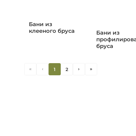
Бани из
клееного бруса
Бани из
профилиров
бруса
«
‹
1
2
‹
«