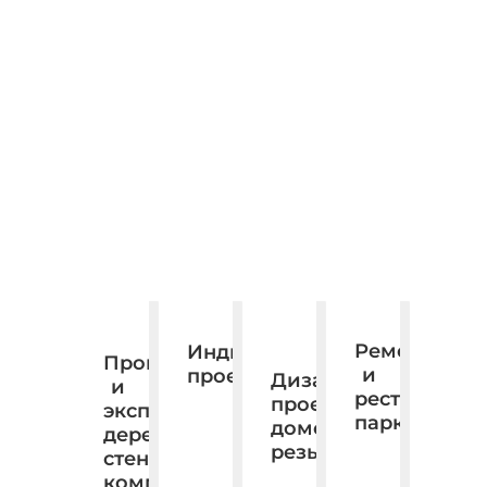
Ремонт
Индивидуальное
Производство
и
проектирование.
Дизайн,
и
реставраци
проектирование,
экспорт
паркета
домовая
деревянных
резьба.
стеновых
комплектов.