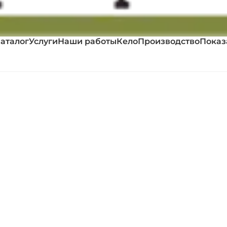
аталог
Услуги
Наши работы
Кело
Производство
Показ