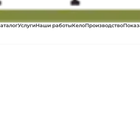
аталог
Услуги
Наши работы
Кело
Производство
Показ