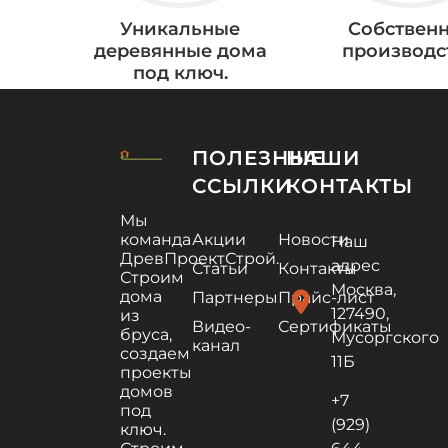
Уникальные
Собствен
деревянные дома
производс
под ключ.
ПОЛЕЗНЫЕ
НАШИ
ССЫЛКИ
КОНТАКТЫ
Мы
команда
Акции
Новости
Наш
ДревПроектСтрой.
адрес
Статьи
Контакты
Строим
Москва,
дома
location_on
Партнеры
Прайс-лист
127490,
из
Видео-
Сертификаты
бруса,
Мусоргского
канал
создаем
11Б
проекты
домов
+7
под
(929)
ключ.