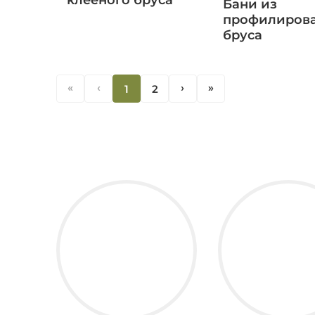
Бани из
профилиров
бруса
«
‹
1
2
‹
«