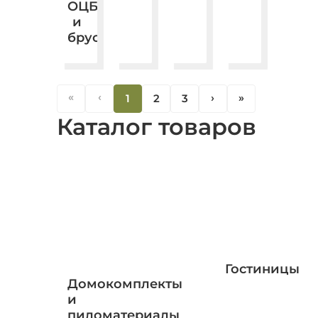
ОЦБ
и
бруса.
«
‹
1
2
3
‹
«
Каталог товаров
Гостиницы
Домокомплекты
и
пиломатериалы