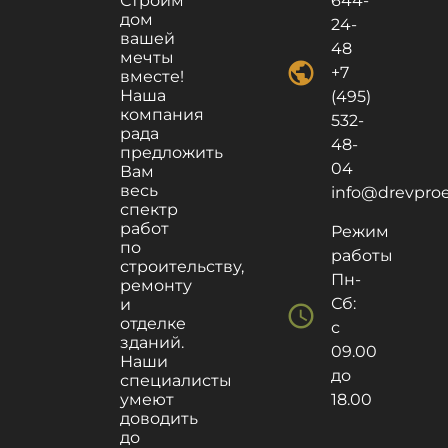
Строим
644-
дом
24-
вашей
48
мечты
public
+7
вместе!
Наша
(495)
компания
532-
рада
48-
предложить
04
Вам
весь
info@drevproek
спектр
работ
Режим
по
работы
строительству,
Пн-
ремонту
Сб:
и
schedule
отделке
с
зданий.
09.00
Наши
до
специалисты
умеют
18.00
доводить
до