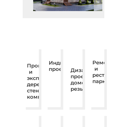
Ремонт
Индивидуальное
Производство
и
проектирование.
Дизайн,
и
реставраци
проектирование,
экспорт
паркета
домовая
деревянных
резьба.
стеновых
комплектов.