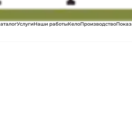
аталог
Услуги
Наши работы
Кело
Производство
Показ