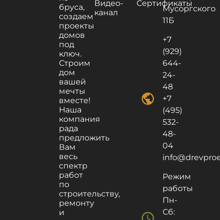
Видео-
Сертификаты
бруса,
Мусоргского
канал
создаем
11Б
проекты
домов
+7
под
(929)
ключ.
Строим
644-
дом
24-
вашей
48
мечты
public
+7
вместе!
Наша
(495)
компания
532-
рада
48-
предложить
04
Вам
весь
info@drevproek
спектр
работ
Режим
по
работы
строительству,
Пн-
ремонту
Сб:
и
schedule