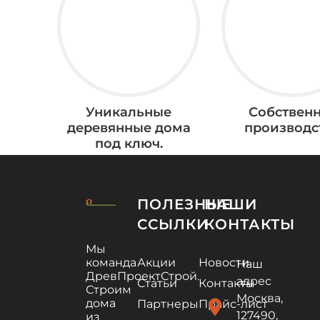
Уникальные
Собствен
деревянные дома
производс
под ключ.
ПОЛЕЗНЫЕ
НАШИ
ССЫЛКИ
КОНТАКТЫ
Мы
команда
Акции
Новости
Наш
ДревПроектСтрой.
адрес
Статьи
Контакты
Строим
Москва,
дома
location_on
Партнеры
Прайс-лист
127490,
из