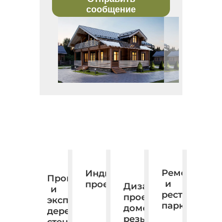
сообщение
Ремонт
Индивидуальное
Производство
и
проектирование.
Дизайн,
и
реставраци
проектирование,
экспорт
паркета
домовая
деревянных
резьба.