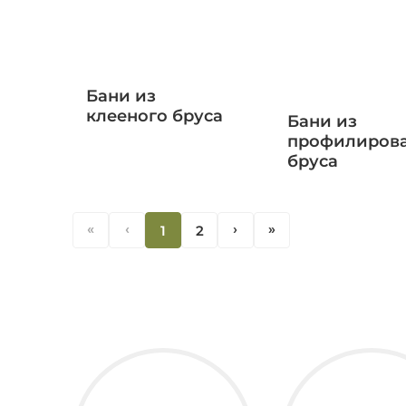
Бани из
клееного бруса
Бани из
профилиров
бруса
«
‹
1
2
‹
«