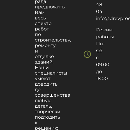
рада
48-
предложить
04
Вам
весь
info@drevproek
спектр
работ
Режим
по
работы
строительству,
Пн-
ремонту
Сб:
и
schedule
отделке
с
зданий.
09.00
Наши
до
специалисты
умеют
18.00
доводить
до
совершенства
любую
деталь,
творчески
подходить
к
решению