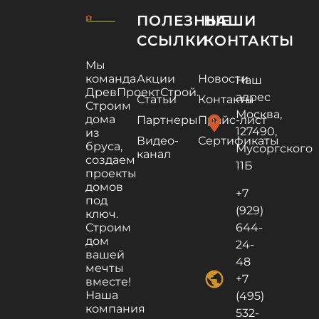
ПОЛЕЗНЫЕ
НАШИ
ССЫЛКИ
КОНТАКТЫ
Мы
команда
Акции
Новости
Наш
ДревПроектСтрой.
адрес
Статьи
Контакты
Строим
Москва,
дома
location_on
Партнеры
Прайс-лист
127490,
из
Видео-
Сертификаты
бруса,
Мусоргского
канал
создаем
11Б
проекты
домов
+7
под
(929)
ключ.
Строим
644-
дом
24-
вашей
48
мечты
public
+7
вместе!
Наша
(495)
компания
532-