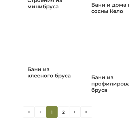
Строения из
Бани и дома 
минибруса
сосны Кело
Бани из
клееного бруса
Бани из
профилиров
бруса
«
‹
1
2
‹
«