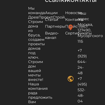
ССЫЛКИ
КОНТАКТЫ
Мы
команда
Акции
Новости
Наш
ДревПроектСтрой.
адрес
Статьи
Контакты
Строим
Москва,
дома
location_on
Партнеры
Прайс-лист
127490,
из
Видео-
Сертификаты
бруса,
Мусоргского
канал
создаем
11Б
проекты
домов
+7
под
(929)
ключ.
Строим
644-
дом
24-
вашей
48
мечты
public
+7
вместе!
Наша
(495)
компания
532-
рада
48-
предложить
04
Вам