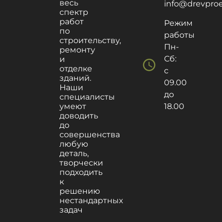
весь
info@drevproek
спектр
работ
Режим
по
работы
строительству,
Пн-
ремонту
Сб:
и
schedule
отделке
с
зданий.
09.00
Наши
до
специалисты
умеют
18.00
доводить
до
совершенства
любую
деталь,
творчески
подходить
к
решению
нестандартных
задач