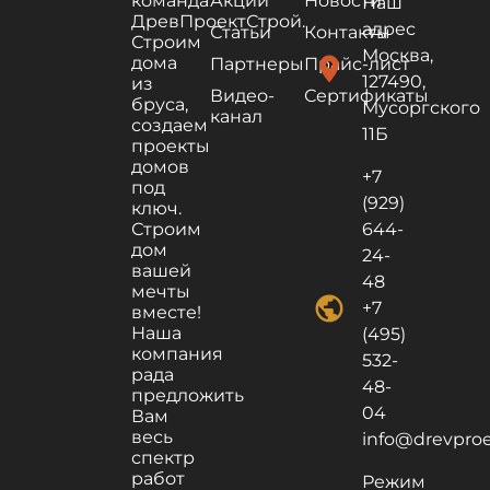
команда
Акции
Новости
Наш
ДревПроектСтрой.
адрес
Статьи
Контакты
Строим
Москва,
дома
location_on
Партнеры
Прайс-лист
127490,
из
Видео-
Сертификаты
бруса,
Мусоргского
канал
создаем
11Б
проекты
домов
+7
под
(929)
ключ.
Строим
644-
дом
24-
вашей
48
мечты
public
+7
вместе!
Наша
(495)
компания
532-
рада
48-
предложить
04
Вам
весь
info@drevproek
спектр
работ
Режим