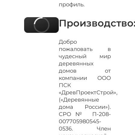
профиль.
Производство
Добро
пожаловать в
чудесный мир
деревянных
домов от
компании ООО
ПСК
«ДревПроектСтрой»,
(«Деревянные
дома России»).
СРО№ П-208-
007705980545-
0536. Член