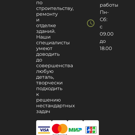
по
работы
строительству,
Пн-
ремонту
Сб:
и
schedule
отделке
с
зданий.
09.00
Наши
до
специалисты
умеют
18.00
доводить
до
совершенства
любую
деталь,
творчески
подходить
к
решению
нестандартных
задач