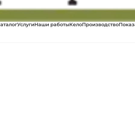
аталог
Услуги
Наши работы
Кело
Производство
Показ