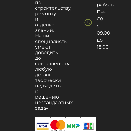
по
работы
строительству,
Пн-
ремонту
Сб:
и
schedule
отделке
с
зданий.
09.00
Наши
до
специалисты
умеют
18.00
доводить
до
совершенства
любую
деталь,
творчески
подходить
к
решению
нестандартных
задач