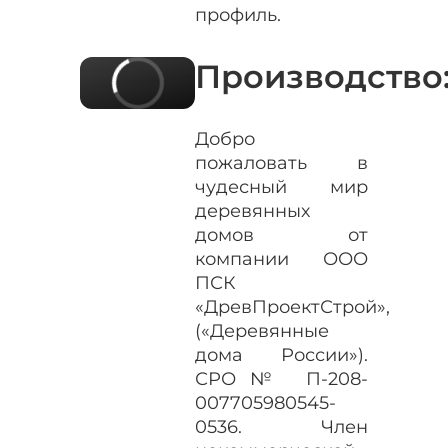
профиль.
Производство
Добро
пожаловать в
чудесный мир
деревянных
домов от
компании ООО
ПСК
«ДревПроектСтрой»,
(«Деревянные
дома России»).
СРО№ П-208-
007705980545-
0536. Член