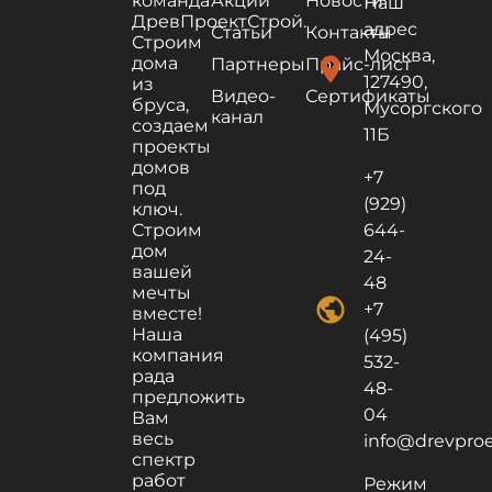
команда
Акции
Новости
Наш
ДревПроектСтрой.
адрес
Статьи
Контакты
Строим
Москва,
дома
location_on
Партнеры
Прайс-лист
127490,
из
Видео-
Сертификаты
бруса,
Мусоргского
канал
создаем
11Б
проекты
домов
+7
под
(929)
ключ.
Строим
644-
дом
24-
вашей
48
мечты
public
+7
вместе!
Наша
(495)
компания
532-
рада
48-
предложить
04
Вам
весь
info@drevproek
спектр
работ
Режим