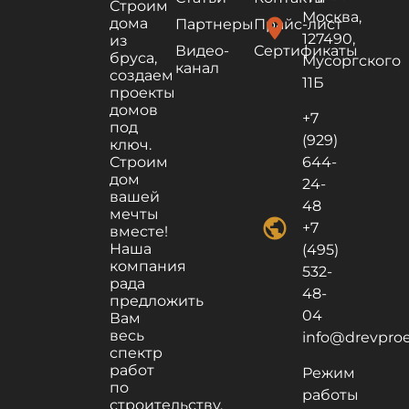
Строим
Москва,
дома
location_on
Партнеры
Прайс-лист
127490,
из
Видео-
Сертификаты
бруса,
Мусоргского
канал
создаем
11Б
проекты
домов
+7
под
(929)
ключ.
Строим
644-
дом
24-
вашей
48
мечты
public
+7
вместе!
Наша
(495)
компания
532-
рада
48-
предложить
04
Вам
весь
info@drevproek
спектр
работ
Режим
по
работы
строительству,