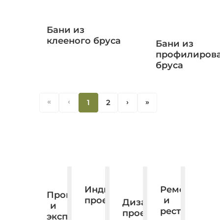
Бани из
клееного бруса
Бани из
профилиров
бруса
«
‹
1
2
‹
«
Ремонт
Индивидуальное
Производство
и
проектирование.
Дизайн,
и
реставраци
проектирование,
экспорт