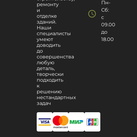
Пн-
ремонту
Сб:
и
schedule
отделке
с
зданий.
09.00
Наши
до
специалисты
умеют
18.00
доводить
до
совершенства
любую
деталь,
творчески
подходить
к
решению
нестандартных
задач