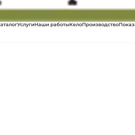
аталог
Услуги
Наши работы
Кело
Производство
Показ