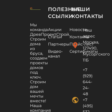
ПОЛЕЗНЫЕ
НАШИ
ССЫЛКИ
КОНТАКТЫ
Мы
команда
Акции
Новости
Наш
ДревПроектСтрой.
адрес
Статьи
Контакты
Строим
Москва,
дома
location_on
Партнеры
Прайс-лист
127490,
из
Видео-
Сертификаты
бруса,
Мусоргского
канал
создаем
11Б
проекты
домов
+7
под
(929)
ключ.
Строим
644-
дом
24-
вашей
48
мечты
public
+7
вместе!
Наша
(495)
компания
532-