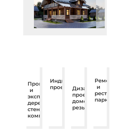
Ремонт
Индивидуальное
Производство
и
проектирование.
Дизайн,
и
реставраци
проектирование,
экспорт
паркета
домовая
деревянных
резьба.
стеновых
комплектов.