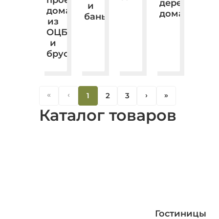
деревянные
и
дома
дома.
бань.
из
ОЦБ
и
бруса.
«
‹
1
2
3
‹
«
Каталог товаров
Гостиницы