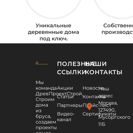
Уникальные
Собствен
деревянные дома
производс
под ключ.
ПОЛЕЗНЫЕ
НАШИ
ССЫЛКИ
КОНТАКТЫ
Мы
команда
Акции
Новости
Наш
ДревПроектСтрой.
адрес
Статьи
Контакты
Строим
Москва,
дома
location_on
Партнеры
Прайс-лист
127490,
из
Видео-
Сертификаты
бруса,
Мусоргского
канал
создаем
11Б
проекты