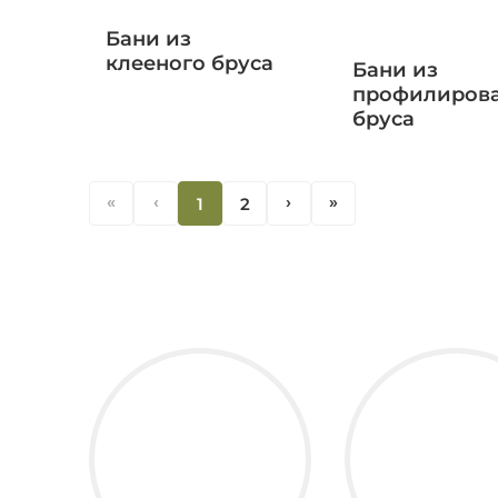
Бани из
клееного бруса
Бани из
профилиров
бруса
«
‹
1
2
‹
«