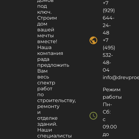
домов
+7
под
(929)
ключ.
Строим
644-
дом
24-
вашей
48
мечты
public
+7
вместе!
Наша
(495)
компания
532-
рада
48-
предложить
04
Вам
весь
info@drevproek
спектр
работ
Режим
по
работы
строительству,
Пн-
ремонту
Сб:
и
schedule
отделке
с
зданий.
09.00
Наши
до
специалисты