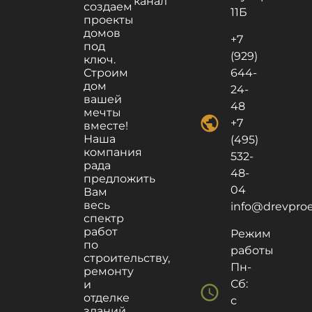
канал
создаем
11Б
проекты
домов
+7
под
(929)
ключ.
Строим
644-
дом
24-
вашей
48
мечты
public
+7
вместе!
Наша
(495)
компания
532-
рада
48-
предложить
04
Вам
весь
info@drevproek
спектр
работ
Режим
по
работы
строительству,
Пн-
ремонту
Сб:
и
schedule
отделке
с
зданий.