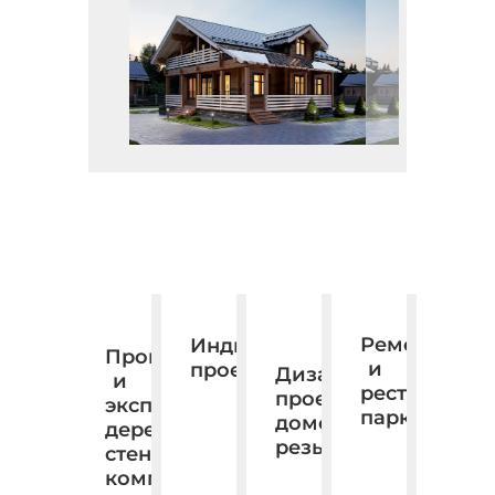
Ремонт
Индивидуальное
Производство
и
проектирование.
Дизайн,
и
реставраци
проектирование,
экспорт
паркета
домовая
деревянных
резьба.
стеновых
комплектов.