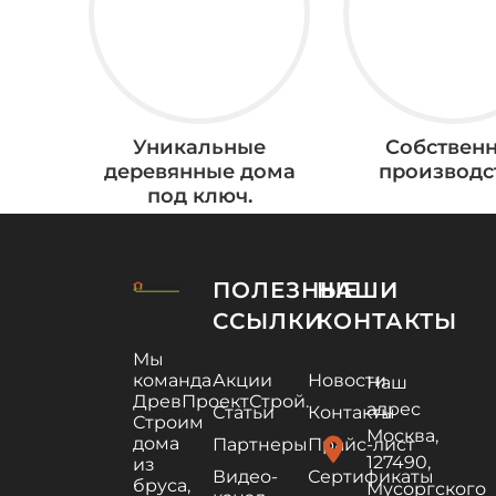
Уникальные
Собствен
деревянные дома
производс
под ключ.
ПОЛЕЗНЫЕ
НАШИ
ССЫЛКИ
КОНТАКТЫ
Мы
команда
Акции
Новости
Наш
ДревПроектСтрой.
адрес
Статьи
Контакты
Строим
Москва,
дома
location_on
Партнеры
Прайс-лист
127490,
из
Видео-
Сертификаты
бруса,
Мусоргского