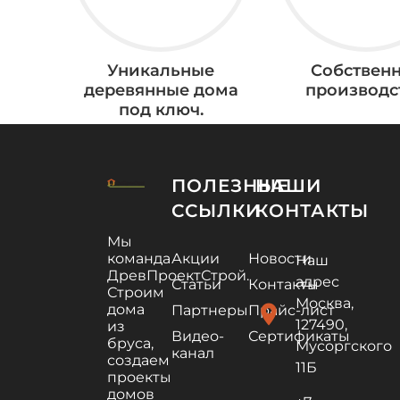
Уникальные
Собствен
деревянные дома
производс
под ключ.
ПОЛЕЗНЫЕ
НАШИ
ССЫЛКИ
КОНТАКТЫ
Мы
команда
Акции
Новости
Наш
ДревПроектСтрой.
адрес
Статьи
Контакты
Строим
Москва,
дома
location_on
Партнеры
Прайс-лист
127490,
из
Видео-
Сертификаты
бруса,
Мусоргского
канал
создаем
11Б
проекты
домов