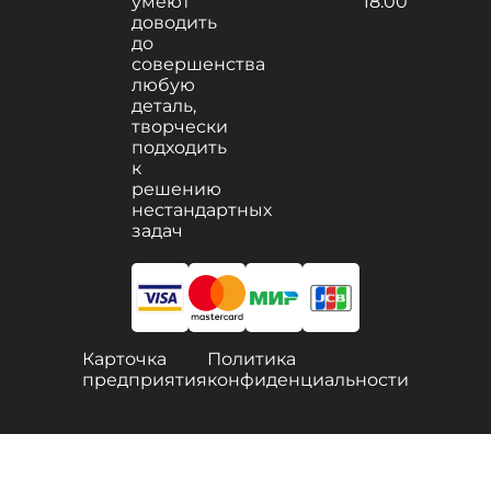
умеют
18.00
доводить
до
совершенства
любую
деталь,
творчески
подходить
к
решению
нестандартных
задач
Карточка
Политика
предприятия
конфиденциальности