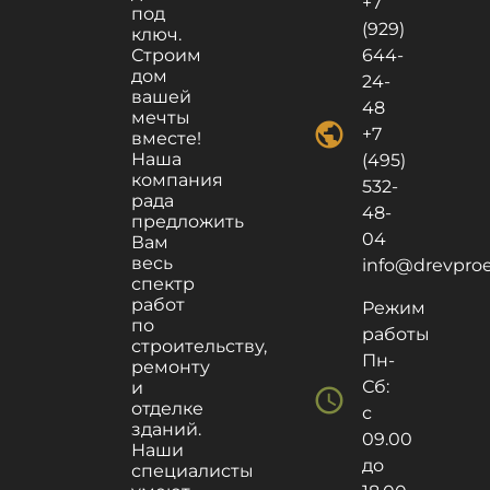
+7
под
(929)
ключ.
Строим
644-
дом
24-
вашей
48
мечты
public
+7
вместе!
Наша
(495)
компания
532-
рада
48-
предложить
04
Вам
весь
info@drevproek
спектр
работ
Режим
по
работы
строительству,
Пн-
ремонту
Сб:
и
schedule
отделке
с
зданий.
09.00
Наши
до
специалисты