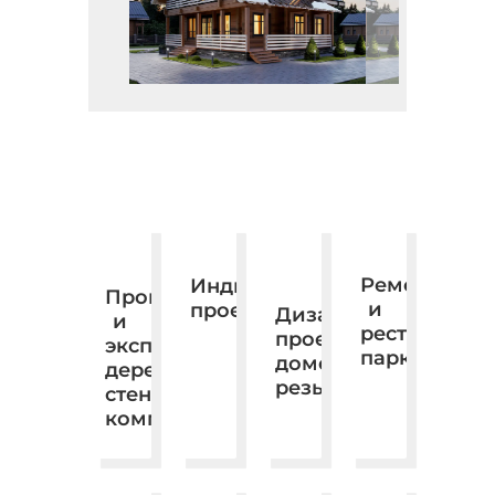
Ремонт
Индивидуальное
Производство
и
проектирование.
Дизайн,
и
реставраци
проектирование,
экспорт
паркета
домовая
деревянных
резьба.
стеновых
комплектов.