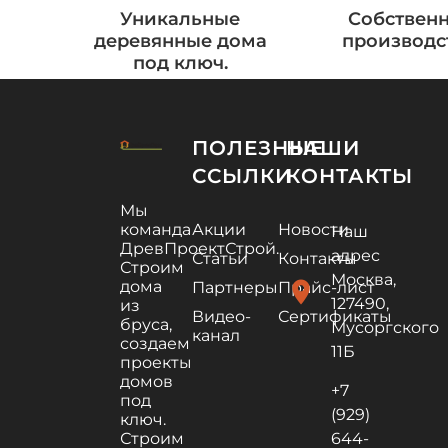
Уникальные
Собствен
деревянные дома
производс
под ключ.
ПОЛЕЗНЫЕ
НАШИ
ССЫЛКИ
КОНТАКТЫ
Мы
команда
Акции
Новости
Наш
ДревПроектСтрой.
адрес
Статьи
Контакты
Строим
Москва,
дома
location_on
Партнеры
Прайс-лист
127490,
из
Видео-
Сертификаты
бруса,
Мусоргского
канал
создаем
11Б
проекты
домов
+7
под
(929)
ключ.
Строим
644-