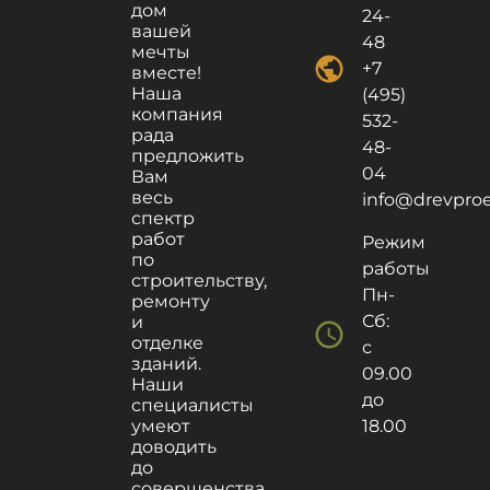
дом
24-
вашей
48
мечты
public
+7
вместе!
Наша
(495)
компания
532-
рада
48-
предложить
04
Вам
весь
info@drevproek
спектр
работ
Режим
по
работы
строительству,
Пн-
ремонту
Сб:
и
schedule
отделке
с
зданий.
09.00
Наши
до
специалисты
умеют
18.00
доводить
до
совершенства