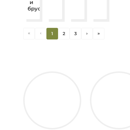
и
бруса.
«
‹
1
2
3
‹
«