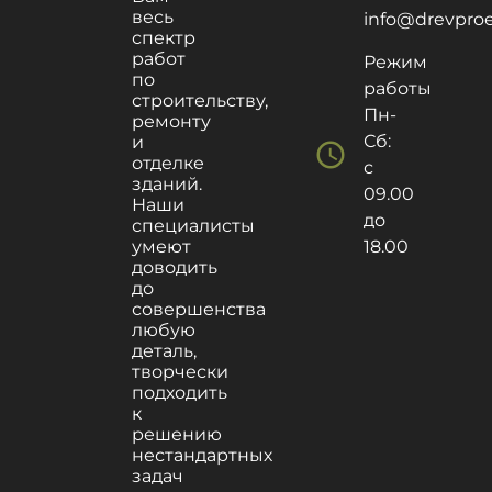
весь
info@drevproek
спектр
работ
Режим
по
работы
строительству,
Пн-
ремонту
Сб:
и
schedule
отделке
с
зданий.
09.00
Наши
до
специалисты
умеют
18.00
доводить
до
совершенства
любую
деталь,
творчески
подходить
к
решению
нестандартных
задач