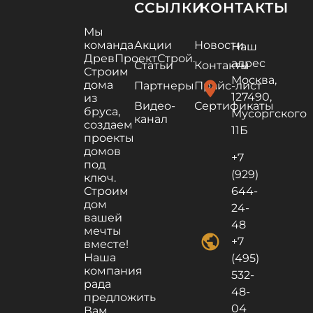
ССЫЛКИ
КОНТАКТЫ
Мы
команда
Акции
Новости
Наш
ДревПроектСтрой.
адрес
Статьи
Контакты
Строим
Москва,
дома
location_on
Партнеры
Прайс-лист
127490,
из
Видео-
Сертификаты
бруса,
Мусоргского
канал
создаем
11Б
проекты
домов
+7
под
(929)
ключ.
Строим
644-
дом
24-
вашей
48
мечты
public
+7
вместе!
Наша
(495)
компания
532-
рада
48-
предложить
04
Вам