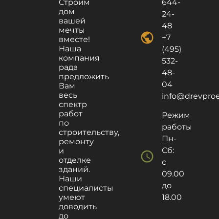
Строим
644-
дом
24-
вашей
48
мечты
public
+7
вместе!
Наша
(495)
компания
532-
рада
48-
предложить
04
Вам
весь
info@drevproek
спектр
работ
Режим
по
работы
строительству,
Пн-
ремонту
Сб:
и
schedule
отделке
с
зданий.
09.00
Наши
до
специалисты
умеют
18.00
доводить
до