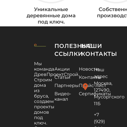
Уникальные
Собствен
деревянные дома
производс
под ключ.
ПОЛЕЗНЫЕ
НАШИ
ССЫЛКИ
КОНТАКТЫ
Мы
команда
Акции
Новости
Наш
ДревПроектСтрой.
адрес
Статьи
Контакты
Строим
Москва,
дома
location_on
Партнеры
Прайс-лист
127490,
из
Видео-
Сертификаты
бруса,
Мусоргского
канал
создаем
11Б
проекты
домов
+7
под
(929)
ключ.