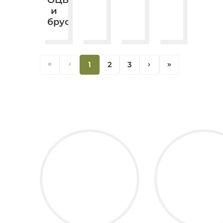
и
бруса.
«
‹
1
2
3
‹
«