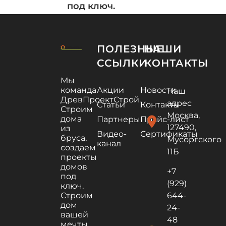
под ключ.
ПОЛЕЗНЫЕ
НАШИ
ССЫЛКИ
КОНТАКТЫ
Мы
команда
Акции
Новости
Наш
ДревПроектСтрой.
адрес
Статьи
Контакты
Строим
Москва,
дома
location_on
Партнеры
Прайс-лист
127490,
из
Видео-
Сертификаты
бруса,
Мусоргского
канал
создаем
11Б
проекты
домов
+7
под
(929)
ключ.
Строим
644-
дом
24-
вашей
48
мечты