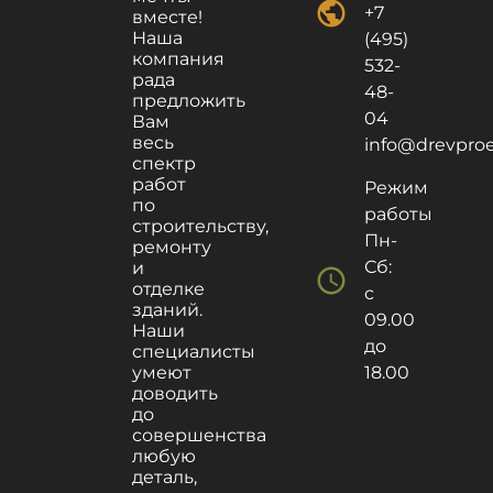
public
+7
вместе!
Наша
(495)
компания
532-
рада
48-
предложить
04
Вам
весь
info@drevproek
спектр
работ
Режим
по
работы
строительству,
Пн-
ремонту
Сб:
и
schedule
отделке
с
зданий.
09.00
Наши
до
специалисты
умеют
18.00
доводить
до
совершенства
любую
деталь,