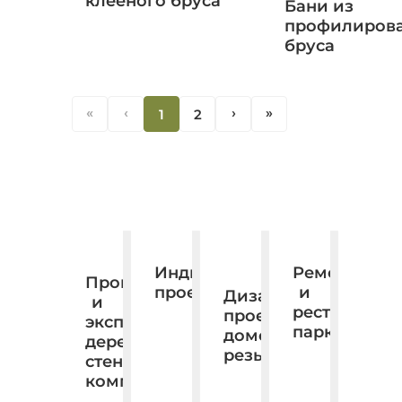
клееного бруса
Бани из
профилиров
бруса
«
‹
1
2
‹
«
Ремонт
Индивидуальное
Производство
и
проектирование.
Дизайн,
и
реставраци
проектирование,
экспорт
паркета
домовая
деревянных
резьба.
стеновых
комплектов.