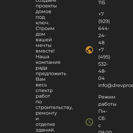
создаем
11Б
проекты
домов
+7
под
(929)
ключ.
Строим
644-
дом
24-
вашей
48
мечты
public
+7
вместе!
Наша
(495)
компания
532-
рада
48-
предложить
04
Вам
весь
info@drevproek
спектр
работ
Режим
по
работы
строительству,
Пн-
ремонту
Сб:
и
schedule
отделке
с
зданий.
09.00