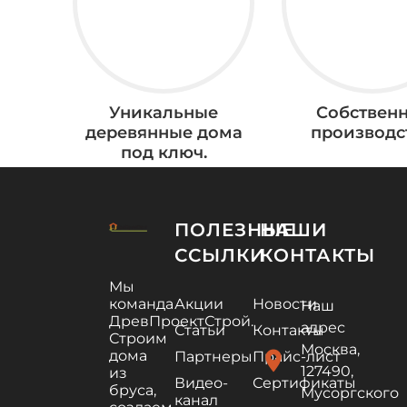
Уникальные
Собствен
деревянные дома
производс
под ключ.
ПОЛЕЗНЫЕ
НАШИ
ССЫЛКИ
КОНТАКТЫ
Мы
команда
Акции
Новости
Наш
ДревПроектСтрой.
адрес
Статьи
Контакты
Строим
Москва,
дома
location_on
Партнеры
Прайс-лист
127490,
из
Видео-
Сертификаты
бруса,
Мусоргского
канал