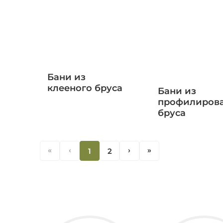
Бани из
клееного бруса
Бани из
профилиров
бруса
«
‹
1
2
‹
«