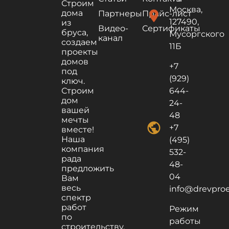
Строим
Москва,
дома
location_on
Партнеры
Прайс-лист
127490,
из
Видео-
Сертификаты
бруса,
Мусоргского
канал
создаем
11Б
проекты
домов
+7
под
(929)
ключ.
Строим
644-
дом
24-
вашей
48
мечты
public
+7
вместе!
Наша
(495)
компания
532-
рада
48-
предложить
04
Вам
весь
info@drevproek
спектр
работ
Режим
по
работы
строительству,