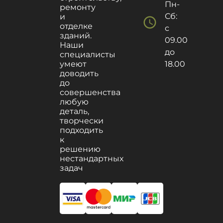
Пн-
ремонту
Сб:
и
schedule
отделке
с
зданий.
09.00
Наши
до
специалисты
умеют
18.00
доводить
до
совершенства
любую
деталь,
творчески
подходить
к
решению
нестандартных
задач