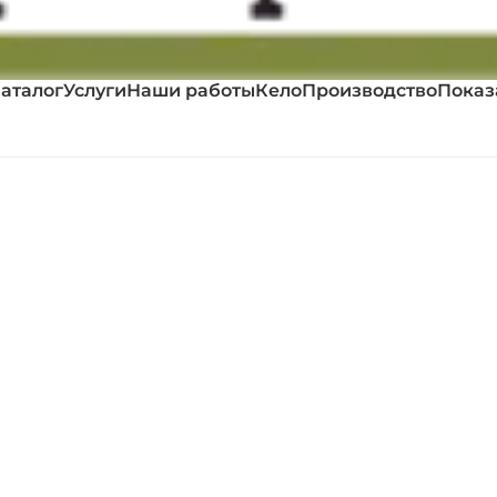
аталог
Услуги
Наши работы
Кело
Производство
Показ