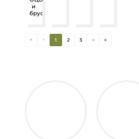
и
бруса.
«
‹
1
2
3
‹
«