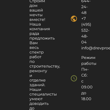
Строим
644-
дом
24-
вашей
48
мечты
public
+7
вместе!
Наша
(495)
компания
532-
рада
48-
предложить
04
Вам
весь
info@drevproek
спектр
работ
Режим
по
работы
строительству,
Пн-
ремонту
Сб:
и
schedule
отделке
с
зданий.
09.00
Наши
до
специалисты
умеют
18.00
доводить
до