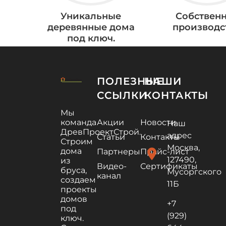
Уникальные
Собствен
деревянные дома
производс
под ключ.
ПОЛЕЗНЫЕ
НАШИ
ССЫЛКИ
КОНТАКТЫ
Мы
команда
Акции
Новости
Наш
ДревПроектСтрой.
адрес
Статьи
Контакты
Строим
Москва,
дома
location_on
Партнеры
Прайс-лист
127490,
из
Видео-
Сертификаты
бруса,
Мусоргского
канал
создаем
11Б
проекты
домов
+7
под
(929)
ключ.