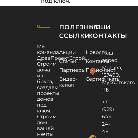
под ключ.
ПОЛЕЗНЫЕ
НАШИ
ССЫЛКИ
КОНТАКТЫ
Мы
команда
Акции
Новости
Наш
ДревПроектСтрой.
адрес
Статьи
Контакты
Строим
Москва,
дома
location_on
Партнеры
Прайс-лист
127490,
из
Видео-
Сертификаты
бруса,
Мусоргского
канал
создаем
11Б
проекты
домов
+7
под
(929)
ключ.
Строим
644-
дом
24-
вашей
48
мечты