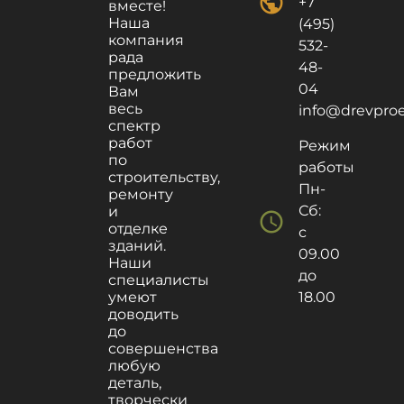
public
+7
вместе!
Наша
(495)
компания
532-
рада
48-
предложить
04
Вам
весь
info@drevproek
спектр
работ
Режим
по
работы
строительству,
Пн-
ремонту
Сб:
и
schedule
отделке
с
зданий.
09.00
Наши
до
специалисты
умеют
18.00
доводить
до
совершенства
любую
деталь,
творчески