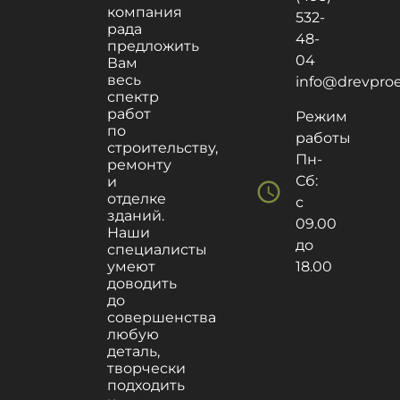
компания
532-
рада
48-
предложить
04
Вам
весь
info@drevproek
спектр
работ
Режим
по
работы
строительству,
Пн-
ремонту
Сб:
и
schedule
отделке
с
зданий.
09.00
Наши
до
специалисты
умеют
18.00
доводить
до
совершенства
любую
деталь,
творчески
подходить