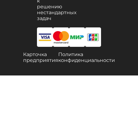
к
решению
нестандартных
задач
Карточка
Политика
предприятия
конфиденциальности