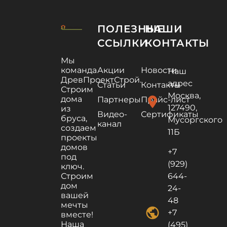
ПОЛЕЗНЫЕ
НАШИ
ССЫЛКИ
КОНТАКТЫ
Мы
команда
Акции
Новости
Наш
ДревПроектСтрой.
адрес
Статьи
Контакты
Строим
Москва,
дома
location_on
Партнеры
Прайс-лист
127490,
из
Видео-
Сертификаты
бруса,
Мусоргского
канал
создаем
11Б
проекты
домов
+7
под
(929)
ключ.
Строим
644-
дом
24-
вашей
48
мечты
public
+7
вместе!
Наша
(495)