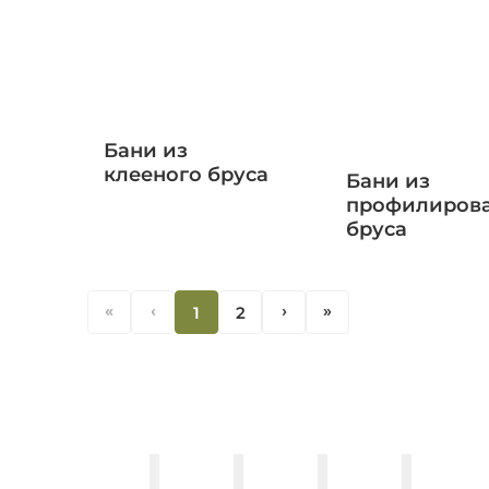
Бани из
клееного бруса
Бани из
профилиров
бруса
«
‹
1
2
‹
«