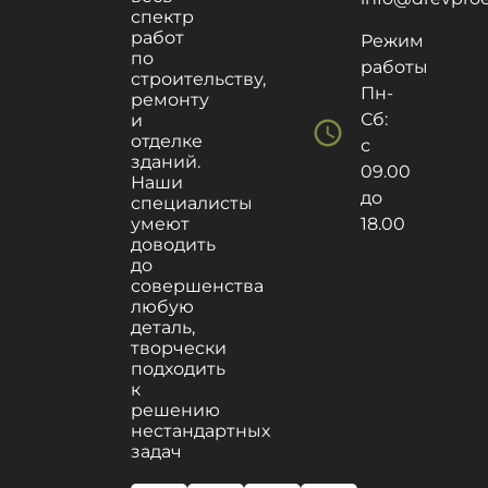
спектр
работ
Режим
по
работы
строительству,
Пн-
ремонту
Сб:
и
schedule
отделке
с
зданий.
09.00
Наши
до
специалисты
умеют
18.00
доводить
до
совершенства
любую
деталь,
творчески
подходить
к
решению
нестандартных
задач