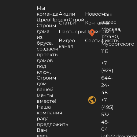
Мы
команда
Акции
Новости
Наш
ДревПроектСтрой.
адрес
Статьи
Контакты
Строим
Москва,
дома
location_on
Партнеры
Прайс-лист
127490,
из
Видео-
Сертификаты
бруса,
Мусоргского
канал
создаем
11Б
проекты
домов
+7
под
(929)
ключ.
Строим
644-
дом
24-
вашей
48
мечты
public
+7
вместе!
Наша
(495)
компания
532-
рада
48-
предложить
04
Вам
весь
info@drevproek