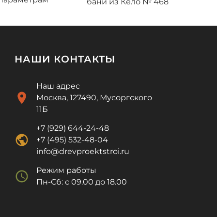
бани из Кело № 468
НАШИ КОНТАКТЫ
Наш адрес
location_on
Москва, 127490, Мусоргского
11Б
+7 (929) 644-24-48
public
+7 (495) 532-48-04
info@drevproektstroi.ru
Режим работы
schedule
Пн-Сб: с 09.00 до 18.00