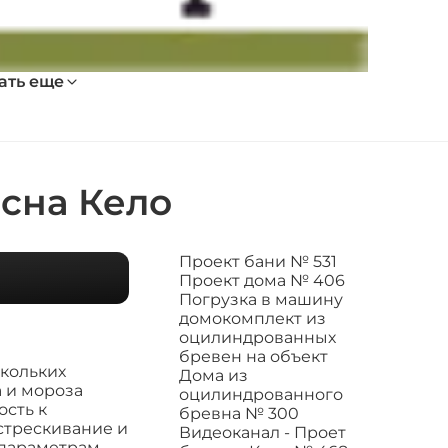
ать еще
осна Кело
Проект бани № 531
Проект дома № 406
Погрузка в машину
домокомплект из
оцилиндрованных
бревен на объект
скольких
Дома из
 и мороза
оцилиндрованного
ость к
бревна № 300
стрескивание и
Видеоканал - Проет
 параметрам