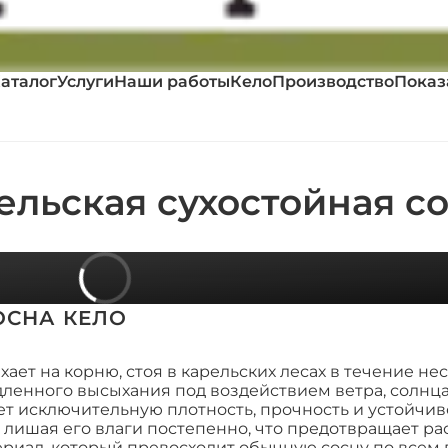
аталог
Услуги
Наши работы
Кело
Производство
Показ
льская сухостойная с
ОСНА КЕЛО
хает на корню, стоя в карельских лесах в течение не
дленного высыхания под воздействием ветра, солнца
ет исключительную плотность, прочность и устойчив
 лишая его влаги постепенно, что предотвращает ра
ериал, который превосходит обычную сосну по всем