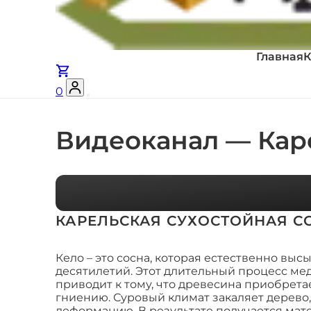
Главная
К
0
Видеоканал — Каре
КАРЕЛЬСКАЯ СУХОСТОЙНАЯ С
Кело – это сосна, которая естественно высы
десятилетий. Этот длительный процесс ме
приводит к тому, что древесина приобрета
гниению. Суровый климат закаляет дерево,
деформацию. В результате получается мат